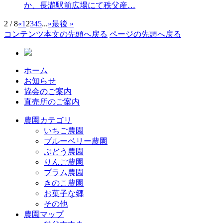
か、長瀞駅前広場にて秩父産…
2 / 8
«
1
2
3
4
5
...
»
最後 »
コンテンツ本文の先頭へ戻る
ページの先頭へ戻る
ホーム
お知らせ
協会のご案内
直売所のご案内
農園カテゴリ
いちご農園
ブルーベリー農園
ぶどう農園
りんご農園
プラム農園
きのこ農園
お菓子な郷
その他
農園マップ