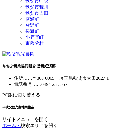
秩父市中央
秩父市荒川
秩父市吉田
横瀬町
皆野町
長瀞町
小鹿野町
東秩父村
ちちぶ農業協同組合 営農経済部
住所
……
〒368-0065
埼玉県秩父市太田2627-1
電話番号
……
0494-23-3557
PC版に切り替える
© 秩父観光農林業協会
サイトメニューを開く
ホームへ
検索エリアを開く