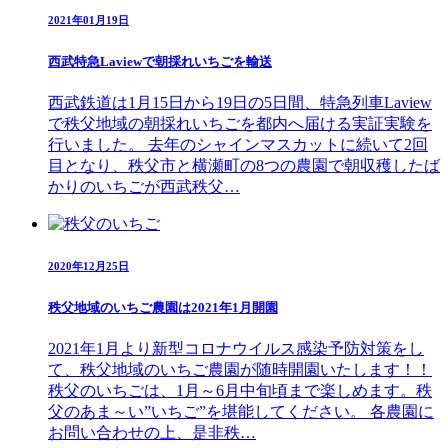
2021年01月19日
西武特急Laviewで朝採れいちごを輸送
西武鉄道は1月15日から19日の5日間、特急列車Laview
で秩父地域の朝採れいちごを都内へ届ける実証実験を
行いました。 去年のシャインマスカットに続いて2回
目となり、秩父市と横瀬町の8つの農園で朝収穫したば
かりのいちごが西武秩父…
2020年12月25日
秩父地域のいちご農園は2021年1月開園
2021年1月より新型コロナウイルス感染予防対策をし
て、秩父地域のいちご農園が随時開園いたします！！
秩父のいちごは、1月～6月中旬頃まで楽しめます。秩
父のあま～い”いちご”を堪能してください。 各農園に
お問い合わせの上、是非秩…