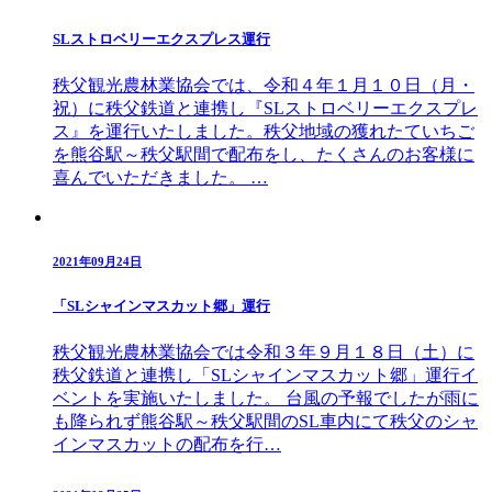
SLストロベリーエクスプレス運行
秩父観光農林業協会では、令和４年１月１０日（月・
祝）に秩父鉄道と連携し『SLストロベリーエクスプレ
ス』を運行いたしました。秩父地域の獲れたていちご
を熊谷駅～秩父駅間で配布をし、たくさんのお客様に
喜んでいただきました。 …
2021年09月24日
「SLシャインマスカット郷」運行
秩父観光農林業協会では令和３年９月１８日（土）に
秩父鉄道と連携し「SLシャインマスカット郷」運行イ
ベントを実施いたしました。 台風の予報でしたが雨に
も降られず熊谷駅～秩父駅間のSL車内にて秩父のシャ
インマスカットの配布を行…