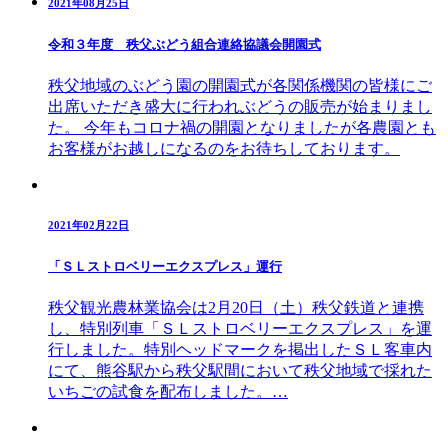
2021年08月25日
令和３年度 秩父ぶどう組合連絡協議会開園式
秩父地域のぶどう園の開園式が各関係機関の皆様にご
出席いただき盛大に行われぶどうの販売が始まりまし
た。 今年もコロナ禍の開園となりましたが各農園とも
お客様がお越しになるのをお待ちしております。
2021年02月22日
「ＳＬストロベリーエクスプレス」運行
秩父観光農林業協会は2月20日（土）秩父鉄道と連携
し、特別列車「ＳＬストロベリーエクスプレス」を運
行しました。特別ヘッドマークを掲出したＳＬ客車内
にて、熊谷駅から秩父駅間において秩父地域で採れた
いちごの試食を配布しました。…