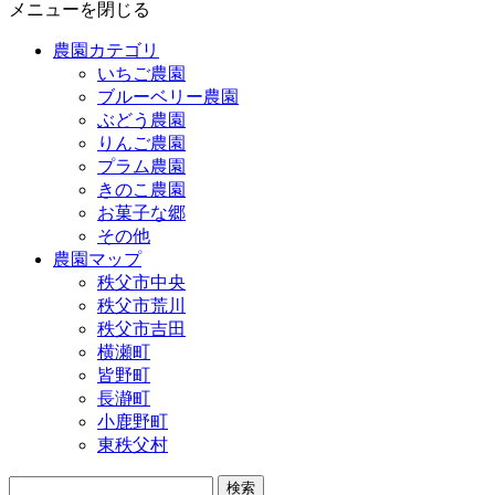
メニューを閉じる
農園カテゴリ
いちご農園
ブルーベリー農園
ぶどう農園
りんご農園
プラム農園
きのこ農園
お菓子な郷
その他
農園マップ
秩父市中央
秩父市荒川
秩父市吉田
横瀬町
皆野町
長瀞町
小鹿野町
東秩父村