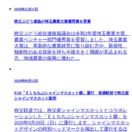
2020年12月11日
秩父ぶどう連協が埼玉農業大賞優秀賞を受賞
秩父ぶどう組合連絡協議会は令和2年度埼玉農業大賞、
農業ベンチャー部門優秀賞を受賞しました。埼玉農業
大賞は、革新的な農業経営に取り組む方や、新規性、
独創性のある技術を持ち今後大きく飛躍が見込まれる
方、地域農業の振興に優れた…
2020年09月15日
9/20「ＥＬちちぶシャインマスカット郷」運行 長瀞駅前で秩父産
シャインマスカット販売
秩父鉄道では、秩父産シャインマスカットとコラボレ
ーションした「ＥＬちちぶシャインマスカット郷」を
2020年9月20日（日）に運行します。シャインマスカッ
トデザインの特別ヘッドマークを掲出して運行するほ