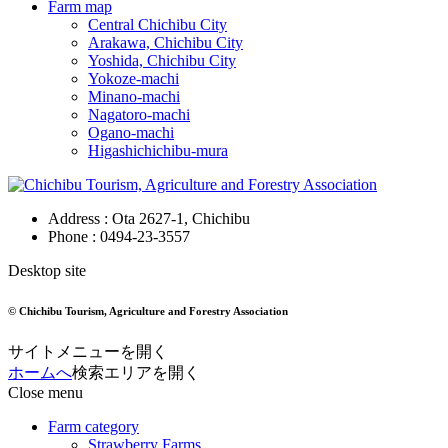
Farm map
Central Chichibu City
Arakawa, Chichibu City
Yoshida, Chichibu City
Yokoze-machi
Minano-machi
Nagatoro-machi
Ogano-machi
Higashichichibu-mura
Address : Ota 2627-1, Chichibu
Phone :
0494-23-3557
Desktop site
© Chichibu Tourism, Agriculture and Forestry Association
サイトメニューを開く
ホームへ
検索エリアを開く
Close menu
Farm category
Strawberry Farms