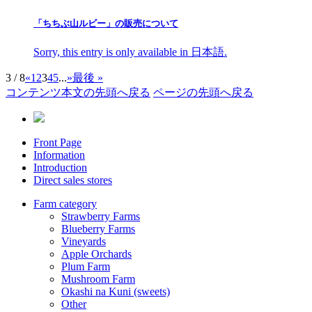
「ちちぶ山ルビー」の販売について
Sorry, this entry is only available in 日本語.
3 / 8
«
1
2
3
4
5
...
»
最後 »
コンテンツ本文の先頭へ戻る
ページの先頭へ戻る
Front Page
Information
Introduction
Direct sales stores
Farm category
Strawberry Farms
Blueberry Farms
Vineyards
Apple Orchards
Plum Farm
Mushroom Farm
Okashi na Kuni (sweets)
Other