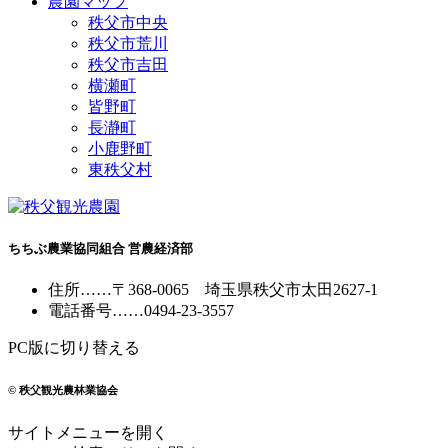
農園マップ
秩父市中央
秩父市荒川
秩父市吉田
横瀬町
皆野町
長瀞町
小鹿野町
東秩父村
ちちぶ農業協同組合 営農経済部
住所
……
〒368-0065
埼玉県秩父市太田2627-1
電話番号
……
0494-23-3557
PC版に切り替える
© 秩父観光農林業協会
サイトメニューを開く