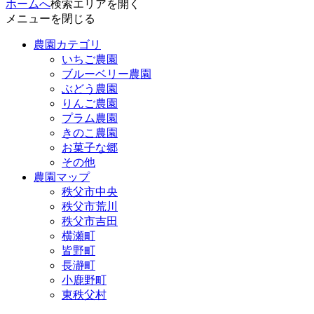
ホームへ
検索エリアを開く
メニューを閉じる
農園カテゴリ
いちご農園
ブルーベリー農園
ぶどう農園
りんご農園
プラム農園
きのこ農園
お菓子な郷
その他
農園マップ
秩父市中央
秩父市荒川
秩父市吉田
横瀬町
皆野町
長瀞町
小鹿野町
東秩父村