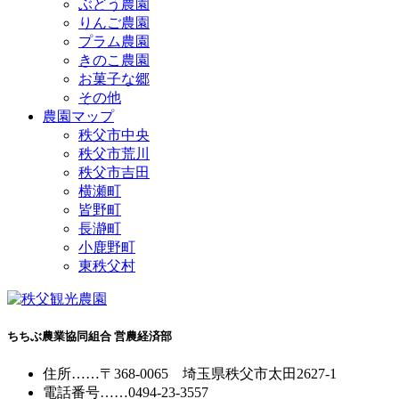
ぶどう農園
りんご農園
プラム農園
きのこ農園
お菓子な郷
その他
農園マップ
秩父市中央
秩父市荒川
秩父市吉田
横瀬町
皆野町
長瀞町
小鹿野町
東秩父村
ちちぶ農業協同組合 営農経済部
住所
……
〒368-0065
埼玉県秩父市太田2627-1
電話番号
……
0494-23-3557