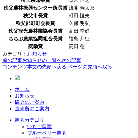
埼玉県知事賞
青木 信之
秩父農林振興センター所長賞
浅見 寿太郎
秩父市長賞
町田 恒夫
秩父郡町町会長賞
久保 明弘
秩父観光農林業協会長賞
高田 幸好
ちちぶ農業協同組合長賞
福島 邦征
奨励賞
高田 稔
カテゴリ：
お知らせ
前の記事
お知らせの一覧へ
次の記事
コンテンツ本文の先頭へ戻る
ページの先頭へ戻る
ホーム
お知らせ
協会のご案内
直売所のご案内
農園カテゴリ
いちご農園
ブルーベリー農園