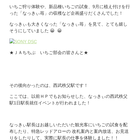
いちご狩り体験や、新品種いちごの試食、9月に植え付けを行
った「なっきぃ苺」の収穫など企画盛りだくさんでした！
なっきぃも大きくなった「なっきぃ苺」を見て、とても嬉し
そうにしていました 😀 😀
★ＪＡちちぶ いちご部会の皆さんと★
その後向かったのは、西武秩父駅です！
ここでは、以前ＨＰでもお知らせした、なっきぃの西武秩父
駅1日駅長就任イベントが行われました！
なっきぃ駅長はお越しいただいた観光客にいちごの試食を配
布したり、特急レッドアローの 改札案内と案内放送、お見送
りをしたりして、実際に駅長の仕事を体験しました！！