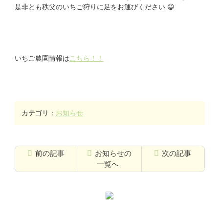
是非とも秩父のいちご狩りに足をお運びください 😀
いちご農園情報は
こちら！！
カテゴリ：
お知らせ
前の記事
お知らせの
次の記事
一覧へ
コ
ペ
ン
ー
テ
ジ
ン
の