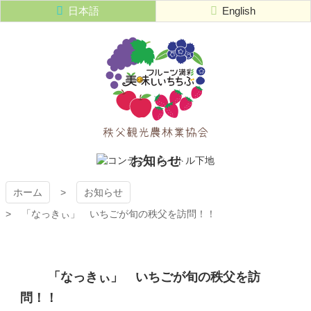
コ
日本語
English
ン
テ
ン
ツ
本
文
へ
ス
キ
秩父観光農
ッ
お知らせ
プ
林業協会
ホーム
お知らせ
「なっきぃ」 いちごが旬の秩父を訪問！！
「なっきぃ」 いちごが旬の秩父を訪
問！！