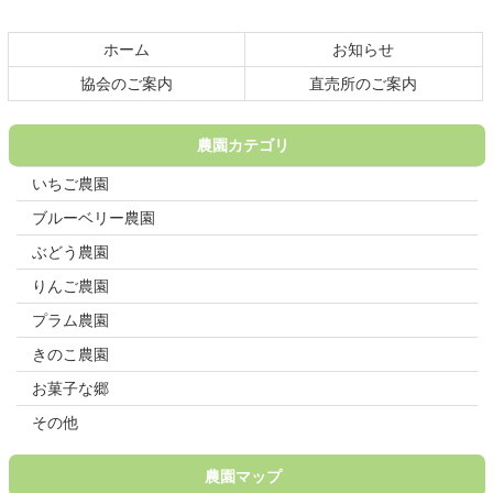
ツ
先
本
頭
ホーム
お知らせ
文
へ
の
戻
協会のご案内
直売所のご案内
先
る
頭
へ
農園カテゴリ
戻
いちご農園
る
ブルーベリー農園
ぶどう農園
りんご農園
プラム農園
きのこ農園
お菓子な郷
その他
農園マップ