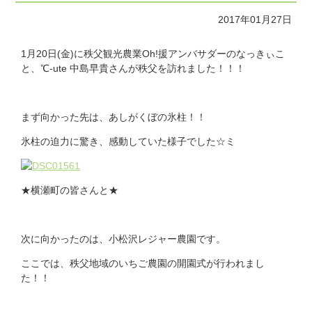
2017年01月27日
1月20日(金)に秩父観光農業Oh!援アンバサダーのなっきぃこ
と、℃-ute 中島早貴さんが秩父を訪れました！！！
まず向かった先は、あしがくぼの氷柱！！
氷柱の迫力に驚き、感動していた様子でした☆ミ
★横瀬町の皆さんと★
次に向かったのは、小松沢レジャー農園です。
ここでは、秩父地域のいちご農園の開園式が行われまし
た！！