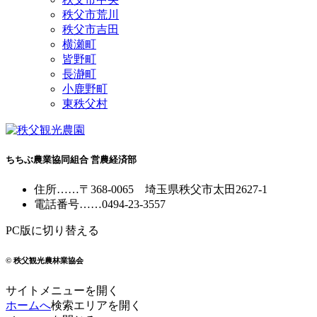
秩父市荒川
秩父市吉田
横瀬町
皆野町
長瀞町
小鹿野町
東秩父村
ちちぶ農業協同組合 営農経済部
住所
……
〒368-0065
埼玉県秩父市太田2627-1
電話番号
……
0494-23-3557
PC版に切り替える
© 秩父観光農林業協会
サイトメニューを開く
ホームへ
検索エリアを開く