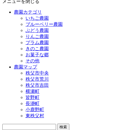
メニューを閉じる
農園カテゴリ
いちご農園
ブルーベリー農園
ぶどう農園
りんご農園
プラム農園
きのこ農園
お菓子な郷
その他
農園マップ
秩父市中央
秩父市荒川
秩父市吉田
横瀬町
皆野町
長瀞町
小鹿野町
東秩父村