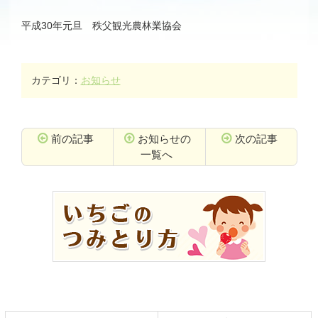
平成30年元旦 秩父観光農林業協会
カテゴリ：
お知らせ
前の記事
お知らせの
次の記事
一覧へ
コ
ペ
ン
ー
テ
ジ
ン
の
ツ
先
本
頭
文
へ
の
戻
先
る
頭