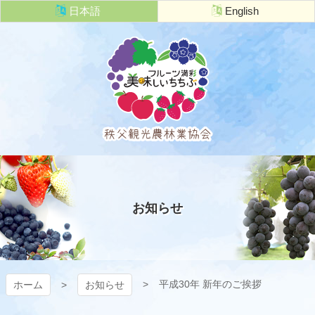
コ
日本語
English
ン
テ
ン
ツ
本
文
へ
ス
キ
秩父観光農
ッ
プ
林業協会
お知らせ
平成30年 新年のご挨拶
ホーム
お知らせ