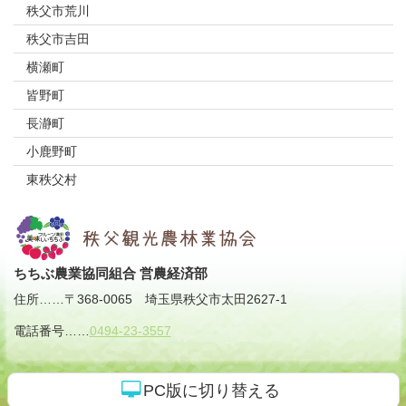
秩父市荒川
秩父市吉田
横瀬町
皆野町
長瀞町
小鹿野町
東秩父村
ちちぶ農業協同組合 営農経済部
住所
……
〒368-0065
埼玉県秩父市太田2627-1
電話番号
……
0494-23-3557
PC版に切り替える