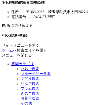
ちちぶ農業協同組合 営農経済部
住所
……
〒368-0065
埼玉県秩父市太田2627-1
電話番号
……
0494-23-3557
PC版に切り替える
© 秩父観光農林業協会
サイトメニューを開く
ホームへ
検索エリアを開く
メニューを閉じる
農園カテゴリ
いちご農園
ブルーベリー農園
ぶどう農園
りんご農園
プラム農園
きのこ農園
お菓子な郷
その他