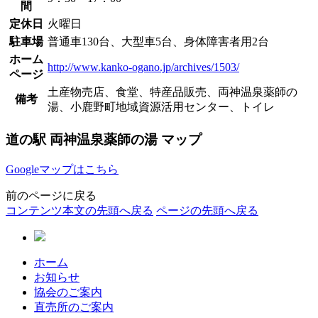
間
定休日
火曜日
駐車場
普通車130台、大型車5台、身体障害者用2台
ホーム
http://www.kanko-ogano.jp/archives/1503/
ページ
土産物売店、食堂、特産品販売、両神温泉薬師の
備考
湯、小鹿野町地域資源活用センター、トイレ
道の駅 両神温泉薬師の湯 マップ
Googleマップはこちら
前のページに戻る
コンテンツ本文の先頭へ戻る
ページの先頭へ戻る
ホーム
お知らせ
協会のご案内
直売所のご案内