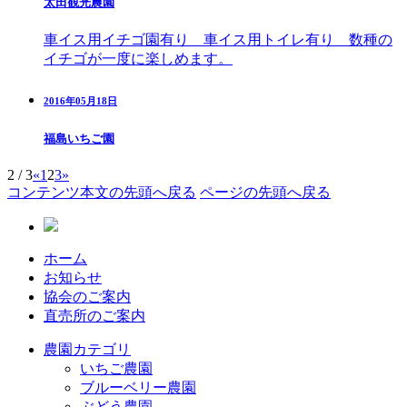
太田観光農園
車イス用イチゴ園有り 車イス用トイレ有り 数種の
イチゴが一度に楽しめます。
2016年05月18日
福島いちご園
2 / 3
«
1
2
3
»
コンテンツ本文の先頭へ戻る
ページの先頭へ戻る
ホーム
お知らせ
協会のご案内
直売所のご案内
農園カテゴリ
いちご農園
ブルーベリー農園
ぶどう農園