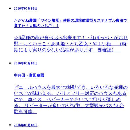
2016年05月18日
ただかね農園「ワイン堆肥」使用の環境循環型サステナブル農法で
育てた「大地のいちご」！
☆6品種の苺が食べ比べ出来ます！・紅ほっぺ・かおり
野・もういっこ・あき姫・とち乙女・やよい姫 （時
期により実りの少ない品種があります、要確認）
2016年05月18日
中蒔田・富田農園
ビニールハウスを最大4つ移動でき、いろいろな品種の
いちごが味わえる。 バリアフリー対応のハウスもある
ので、車イス、ベビーカーでもいちご狩りが楽しめ
る。 リピーターが多いのが特徴。大型観光バスも6台
駐車可能。
2016年05月18日