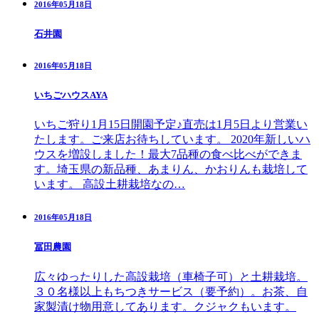
2016年05月18日
石井園
2016年05月18日
いちごハウスAYA
いちご狩り1月15日開園予定♪直売は1月5日より営業い
たします。ご来店お待ちしています。 2020年新しいハ
ウスを増設しました！最大7品種の食べ比べができま
す。埼玉県の新品種、あまりん、かおりんも栽培して
います。 高設土耕栽培なの…
2016年05月18日
冨田農園
広々ゆったりした高設栽培（車椅子可）と土耕栽培。
３０名様以上もちつきサービス（要予約）。お茶、自
家製漬け物用意してあります。クジャクもいます。