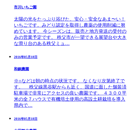
市川いちご園
太陽の光をたっぷり浴びた、安心・安全なあま〜い！
いちごです。みどり認定を取得し農薬の使用削減に努
めています。 今シーズンは、販売と地方発送の受付の
みの営業予定です。 秩父市が一望できる展望台や大き
な滑り台のある秩父ミュ…
2016年05月18日
和銅農園
※○などは朝の時点の状況です。 なくなり次第終了で
す。 秩父線黒谷駅からも近く、国道に面した舗装済
駐車場で非常にアクセスの良い農園です。 ４３００平
米の全７ハウスで有機培土使用の高設土耕栽培を導入
県内で…
2016年05月18日