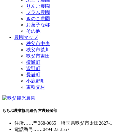
りんご農園
プラム農園
きのこ農園
お菓子な郷
その他
農園マップ
秩父市中央
秩父市荒川
秩父市吉田
横瀬町
皆野町
長瀞町
小鹿野町
東秩父村
ちちぶ農業協同組合 営農経済部
住所
……
〒368-0065
埼玉県秩父市太田2627-1
電話番号
……
0494-23-3557