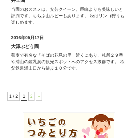
井上園
当園のおススメは、安芸クイーン。巨峰よりも美味しいと
評判です。ちちぶ山ルビーもあります。 秋はリンゴ狩りも
楽しめます。
2016年05月17日
大澤ぶどう園
蕎麦で有名な「そばの花見の里」近くにあり、札所２９番
や浦山の鍾乳洞の観光スポットへのアクセス抜群です。 秩
父鉄道浦山口から徒歩１０分です。
1 / 2
1
2
»
コ
ペ
ン
ー
テ
ジ
ン
の
ツ
先