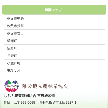
農園マップ
秩父市中央
秩父市荒川
秩父市吉田
横瀬町
皆野町
長瀞町
小鹿野町
東秩父村
ちちぶ農業協同組合 営農経済部
住所
……
〒368-0065
埼玉県秩父市太田2627-1