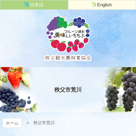
コ
日本語
English
ン
テ
ン
ツ
本
文
へ
ス
キ
秩父観光農
ッ
プ
林業協会
秩父市荒川
秩父市荒川
ホーム