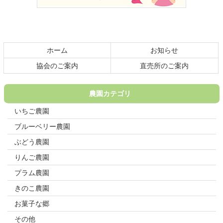
本
頭
文
へ
の
戻
先
る
頭
ホーム
お知らせ
へ
戻
協会のご案内
直売所のご案内
る
農園カテゴリ
いちご農園
ブルーベリー農園
ぶどう農園
りんご農園
プラム農園
きのこ農園
お菓子な郷
その他