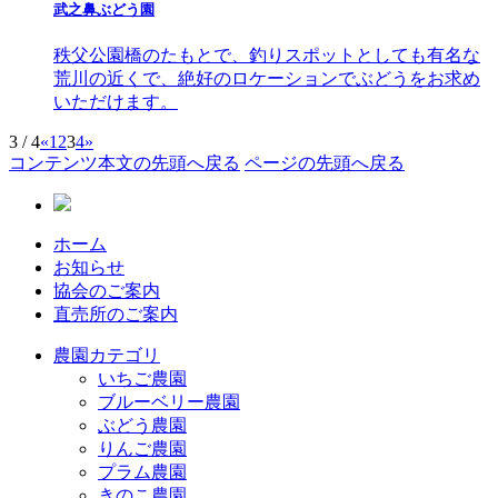
武之鼻ぶどう園
秩父公園橋のたもとで、釣りスポットとしても有名な
荒川の近くで、絶好のロケーションでぶどうをお求め
いただけます。
3 / 4
«
1
2
3
4
»
コンテンツ本文の先頭へ戻る
ページの先頭へ戻る
ホーム
お知らせ
協会のご案内
直売所のご案内
農園カテゴリ
いちご農園
ブルーベリー農園
ぶどう農園
りんご農園
プラム農園
きのこ農園