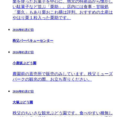
栗を使ったお菓子を中心に、地元の特産品から懐かし
い駄菓子など並ぶ「栗助」。店内には食事・甘味処
「栗久」もあり栗おこわ膳は評判。おすすめの土産は
やはり栗１粒入った栗助です。
2016年05月17日
秩父バーベキューセンター
2016年05月17日
小鹿坂ぶどう園
農園前の直売所で販売のみしています。秩父ミューズ
パークの観光の際、お立ち寄りください。
2016年05月17日
大塚ぶどう園
秩父のちいさな観光ぶどう園です。食べやすい種無し