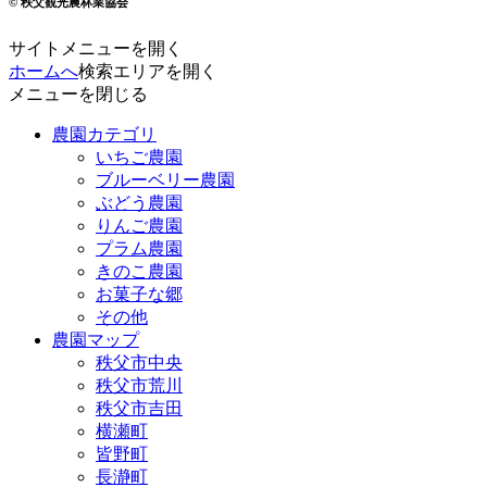
© 秩父観光農林業協会
サイトメニューを開く
ホームへ
検索エリアを開く
メニューを閉じる
農園カテゴリ
いちご農園
ブルーベリー農園
ぶどう農園
りんご農園
プラム農園
きのこ農園
お菓子な郷
その他
農園マップ
秩父市中央
秩父市荒川
秩父市吉田
横瀬町
皆野町
長瀞町