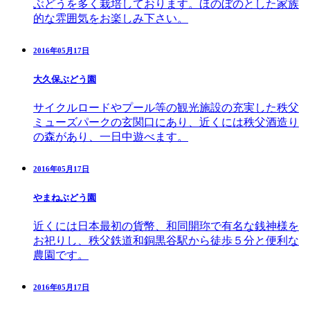
ぶどうを多く栽培しております。ほのぼのとした家族
的な雰囲気をお楽しみ下さい。
2016年05月17日
大久保ぶどう園
サイクルロードやプール等の観光施設の充実した秩父
ミューズパークの玄関口にあり、近くには秩父酒造り
の森があり、一日中遊べます。
2016年05月17日
やまねぶどう園
近くには日本最初の貨幣、和同開珎で有名な銭神様を
お祀りし、秩父鉄道和銅黒谷駅から徒歩５分と便利な
農園です。
2016年05月17日