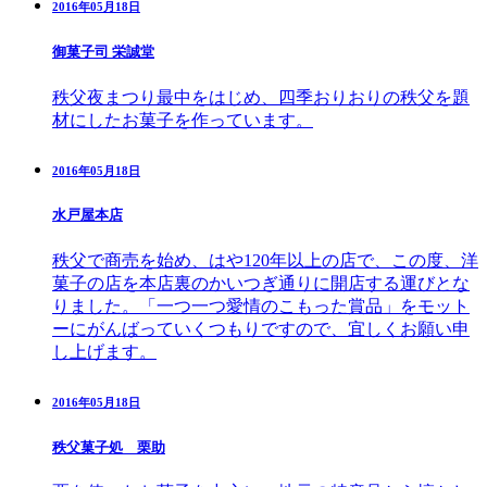
2016年05月18日
御菓子司 栄誠堂
秩父夜まつり最中をはじめ、四季おりおりの秩父を題
材にしたお菓子を作っています。
2016年05月18日
水戸屋本店
秩父で商売を始め、はや120年以上の店で、この度、洋
菓子の店を本店裏のかいつぎ通りに開店する運びとな
りました。「一つ一つ愛情のこもった賞品」をモット
ーにがんばっていくつもりですので、宜しくお願い申
し上げます。
2016年05月18日
秩父菓子処 栗助