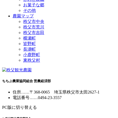
お菓子な郷
その他
農園マップ
秩父市中央
秩父市荒川
秩父市吉田
横瀬町
皆野町
長瀞町
小鹿野町
東秩父村
ちちぶ農業協同組合 営農経済部
住所
……
〒368-0065
埼玉県秩父市太田2627-1
電話番号
……
0494-23-3557
PC版に切り替える