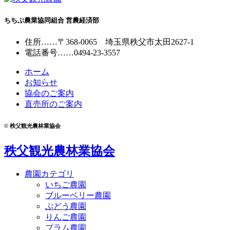
ちちぶ農業協同組合 営農経済部
住所
……
〒368-0065
埼玉県秩父市太田2627-1
電話番号
……
0494-23-3557
ホーム
お知らせ
協会のご案内
直売所のご案内
© 秩父観光農林業協会
秩父観光農林業協会
農園カテゴリ
いちご農園
ブルーベリー農園
ぶどう農園
りんご農園
プラム農園