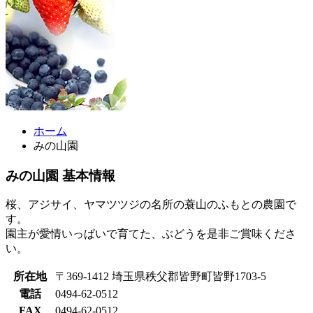
ホーム
みの山園
みの山園 基本情報
桜、アジサイ、ヤマツツジの名所の蓑山のふもとの農園で
す。
園主が愛情いっぱいで育てた、ぶどうを是非ご賞味くださ
い。
所在地
〒369-1412 埼玉県秩父郡皆野町皆野1703-5
電話
0494-62-0512
FAX
0494-62-0512