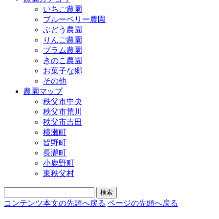
いちご農園
ブルーベリー農園
ぶどう農園
りんご農園
プラム農園
きのこ農園
お菓子な郷
その他
農園マップ
秩父市中央
秩父市荒川
秩父市吉田
横瀬町
皆野町
長瀞町
小鹿野町
東秩父村
コンテンツ本文の先頭へ戻る
ページの先頭へ戻る