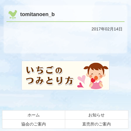
tomitanoen_b
2017年02月14日
コ
ペ
ン
ー
テ
ジ
ン
の
ツ
先
本
頭
文
へ
の
戻
先
る
頭
ホーム
お知らせ
へ
戻
協会のご案内
直売所のご案内
る