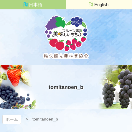
コ
日本語
English
ン
テ
ン
ツ
本
文
へ
ス
キ
秩父観光農
ッ
プ
林業協会
tomitanoen_b
tomitanoen_b
ホーム