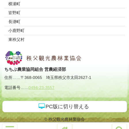
横瀬町
皆野町
長瀞町
小鹿野町
東秩父村
ちちぶ農業協同組合 営農経済部
住所
……
〒368-0065
埼玉県秩父市太田2627-1
電話番号
……
0494-23-3557
PC版に切り替える
© 秩父観光農林業協会
サ