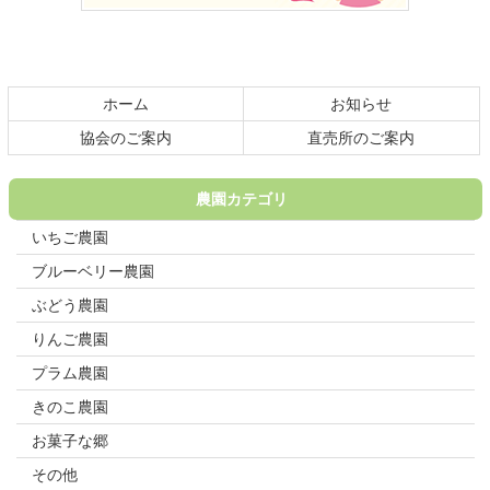
文
へ
の
戻
先
る
頭
ホーム
お知らせ
へ
戻
協会のご案内
直売所のご案内
る
農園カテゴリ
いちご農園
ブルーベリー農園
ぶどう農園
りんご農園
プラム農園
きのこ農園
お菓子な郷
その他