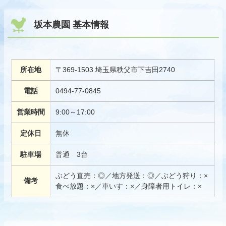
坂本農園 基本情報
所在地
〒369-1503 埼玉県秩父市下吉田2740
電話
0494-77-0845
営業時間
9:00～17:00
定休日
無休
駐車場
普通 3台
ぶどう直売：◎／地方発送：◎／ぶどう狩り：×
備考
食べ放題：×／車いす：×／身障者用トイレ：×