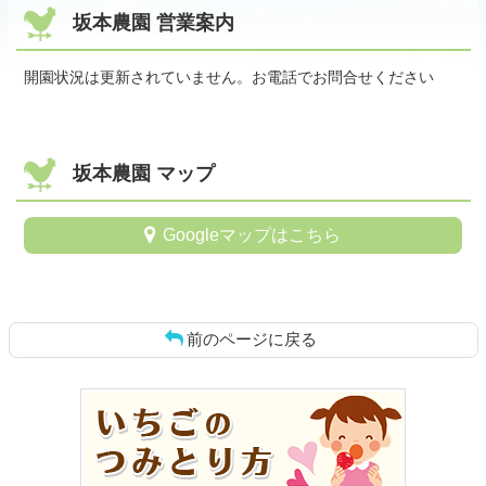
坂本農園 営業案内
開園状況は更新されていません。お電話でお問合せください
坂本農園 マップ
Googleマップはこちら
前のページに戻る
コ
ペ
ン
ー
テ
ジ
ン
の
ツ
先
本
頭