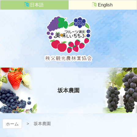
コ
日本語
English
ン
テ
ン
ツ
本
文
へ
ス
キ
秩父観光農
ッ
プ
林業協会
坂本農園
坂本農園
ホーム