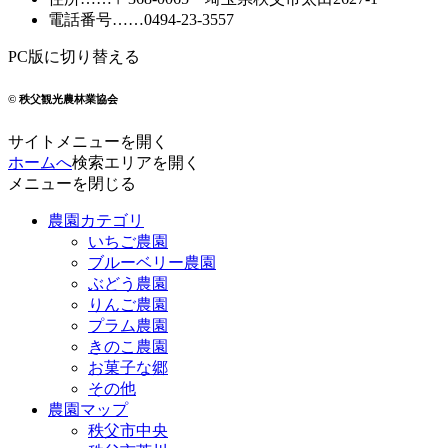
電話番号
……
0494-23-3557
PC版に切り替える
© 秩父観光農林業協会
サイトメニューを開く
ホームへ
検索エリアを開く
メニューを閉じる
農園カテゴリ
いちご農園
ブルーベリー農園
ぶどう農園
りんご農園
プラム農園
きのこ農園
お菓子な郷
その他
農園マップ
秩父市中央