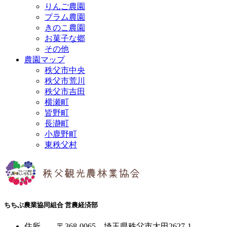
りんご農園
プラム農園
きのこ農園
お菓子な郷
その他
農園マップ
秩父市中央
秩父市荒川
秩父市吉田
横瀬町
皆野町
長瀞町
小鹿野町
東秩父村
ちちぶ農業協同組合 営農経済部
住所
……
〒368-0065
埼玉県秩父市太田2627-1