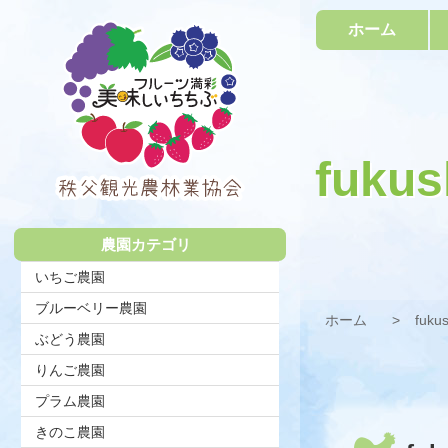
コ
ホーム
ン
テ
ン
ツ
本
文
へ
fukus
ス
キ
秩父観光農
ッ
プ
農園カテゴリ
林業協会
いちご農園
ブルーベリー農園
ホーム
fuku
ぶどう農園
りんご農園
プラム農園
きのこ農園