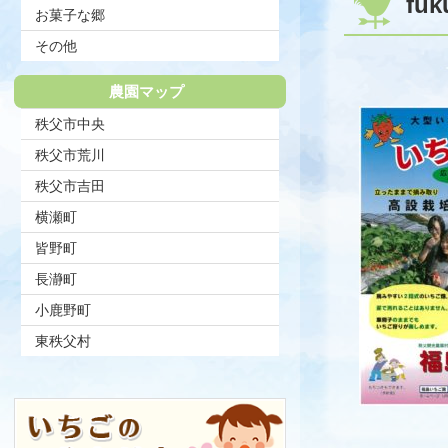
fuk
お菓子な郷
その他
農園マップ
秩父市中央
秩父市荒川
秩父市吉田
横瀬町
皆野町
長瀞町
小鹿野町
東秩父村
コ
ペ