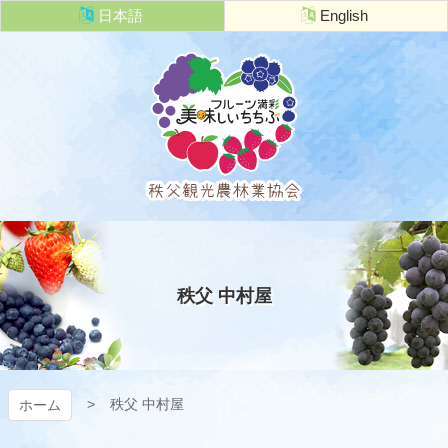
コ
日本語
English
ン
テ
ン
ツ
本
文
へ
ス
キ
秩父観光農
ッ
プ
林業協会
秩父 中村屋
秩父 中村屋
ホーム