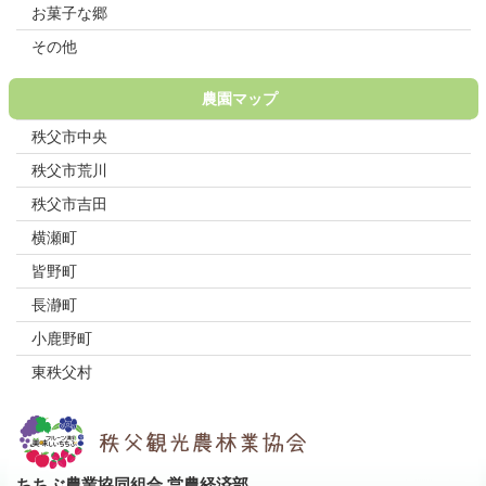
お菓子な郷
その他
農園マップ
秩父市中央
秩父市荒川
秩父市吉田
横瀬町
皆野町
長瀞町
小鹿野町
東秩父村
ちちぶ農業協同組合 営農経済部