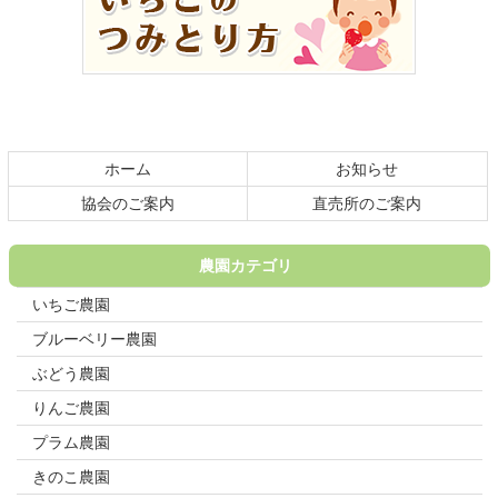
ン
の
ツ
先
本
頭
文
へ
の
戻
先
る
頭
ホーム
お知らせ
へ
戻
協会のご案内
直売所のご案内
る
農園カテゴリ
いちご農園
ブルーベリー農園
ぶどう農園
りんご農園
プラム農園
きのこ農園