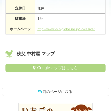
定休日
無休
駐車場
1台
ホームページ
http://www5b.biglobe.ne.jp/~okasiya/
秩父 中村屋 マップ
Googleマップはこちら
前のページに戻る
コ
ペ
ン
ー
テ
ジ