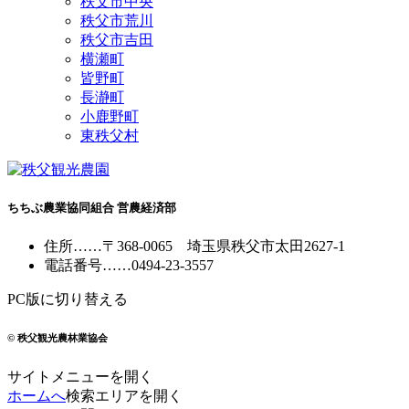
秩父市中央
秩父市荒川
秩父市吉田
横瀬町
皆野町
長瀞町
小鹿野町
東秩父村
ちちぶ農業協同組合 営農経済部
住所
……
〒368-0065
埼玉県秩父市太田2627-1
電話番号
……
0494-23-3557
PC版に切り替える
© 秩父観光農林業協会
サイトメニューを開く
ホームへ
検索エリアを開く