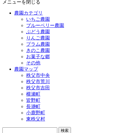
メニューを閉じる
農園カテゴリ
いちご農園
ブルーベリー農園
ぶどう農園
りんご農園
プラム農園
きのこ農園
お菓子な郷
その他
農園マップ
秩父市中央
秩父市荒川
秩父市吉田
横瀬町
皆野町
長瀞町
小鹿野町
東秩父村