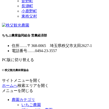
皆野町
長瀞町
小鹿野町
東秩父村
ちちぶ農業協同組合 営農経済部
住所
……
〒368-0065
埼玉県秩父市太田2627-1
電話番号
……
0494-23-3557
PC版に切り替える
© 秩父観光農林業協会
サイトメニューを開く
ホームへ
検索エリアを開く
メニューを閉じる
農園カテゴリ
いちご農園