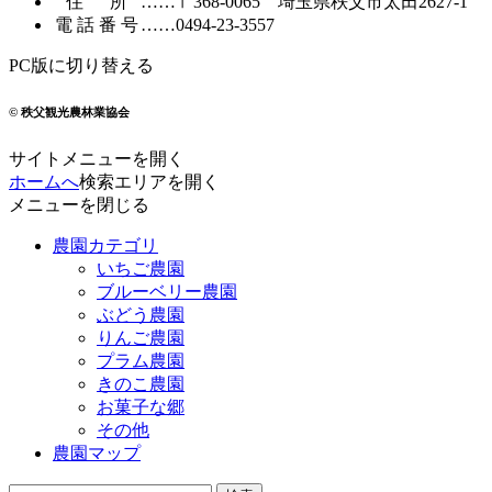
住所
……
〒368-0065
埼玉県秩父市太田2627-1
電話番号
……
0494-23-3557
PC版に切り替える
© 秩父観光農林業協会
サイトメニューを開く
ホームへ
検索エリアを開く
メニューを閉じる
農園カテゴリ
いちご農園
ブルーベリー農園
ぶどう農園
りんご農園
プラム農園
きのこ農園
お菓子な郷
その他
農園マップ