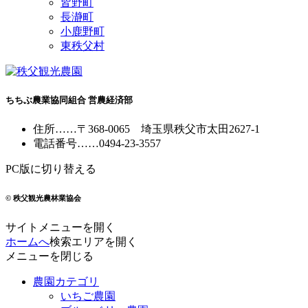
皆野町
長瀞町
小鹿野町
東秩父村
ちちぶ農業協同組合 営農経済部
住所
……
〒368-0065
埼玉県秩父市太田2627-1
電話番号
……
0494-23-3557
PC版に切り替える
© 秩父観光農林業協会
サイトメニューを開く
ホームへ
検索エリアを開く
メニューを閉じる
農園カテゴリ
いちご農園