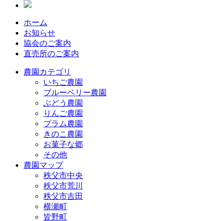
ホーム
お知らせ
協会のご案内
直売所のご案内
農園カテゴリ
いちご農園
ブルーベリー農園
ぶどう農園
りんご農園
プラム農園
きのこ農園
お菓子な郷
その他
農園マップ
秩父市中央
秩父市荒川
秩父市吉田
横瀬町
皆野町