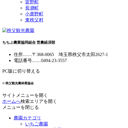
皆野町
長瀞町
小鹿野町
東秩父村
ちちぶ農業協同組合 営農経済部
住所
……
〒368-0065
埼玉県秩父市太田2627-1
電話番号
……
0494-23-3557
PC版に切り替える
© 秩父観光農林業協会
サイトメニューを開く
ホームへ
検索エリアを開く
メニューを閉じる
農園カテゴリ
いちご農園