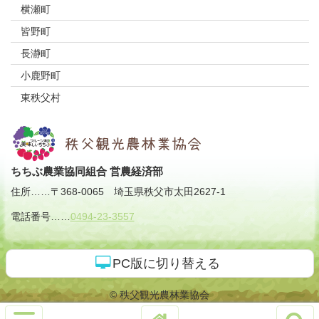
横瀬町
皆野町
長瀞町
小鹿野町
東秩父村
ちちぶ農業協同組合 営農経済部
住所
……
〒368-0065
埼玉県秩父市太田2627-1
電話番号
……
0494-23-3557
PC版に切り替える
© 秩父観光農林業協会
サ