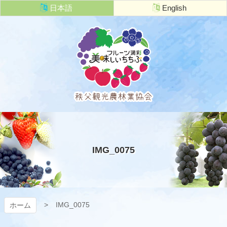
コ
日本語
English
ン
テ
ン
ツ
本
文
へ
ス
キ
秩父観光農
ッ
プ
林業協会
IMG_0075
IMG_0075
ホーム