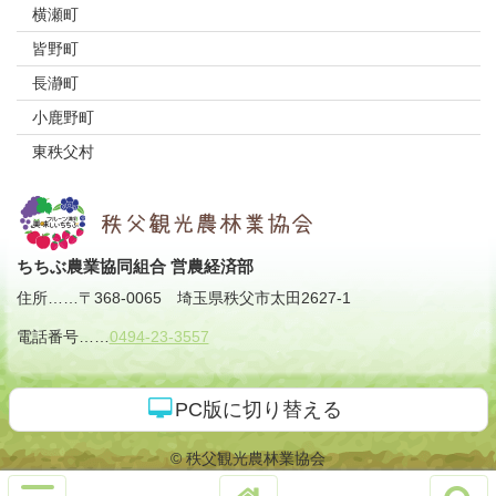
横瀬町
皆野町
長瀞町
小鹿野町
東秩父村
ちちぶ農業協同組合 営農経済部
住所
……
〒368-0065
埼玉県秩父市太田2627-1
電話番号
……
0494-23-3557
PC版に切り替える
© 秩父観光農林業協会
サ