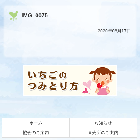
IMG_0075
2020年08月17日
コ
ペ
ン
ー
テ
ジ
ン
の
ツ
先
本
頭
文
へ
の
戻
先
る
頭
ホーム
お知らせ
へ
戻
協会のご案内
直売所のご案内
る