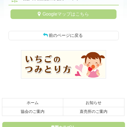
Googleマップはこちら
前のページに戻る
コ
ペ
ン
ー
テ
ジ
ン
の
ツ
先
本
頭
文
へ
の
戻
先
る
頭
ホーム
お知らせ
へ
戻
協会のご案内
直売所のご案内
る