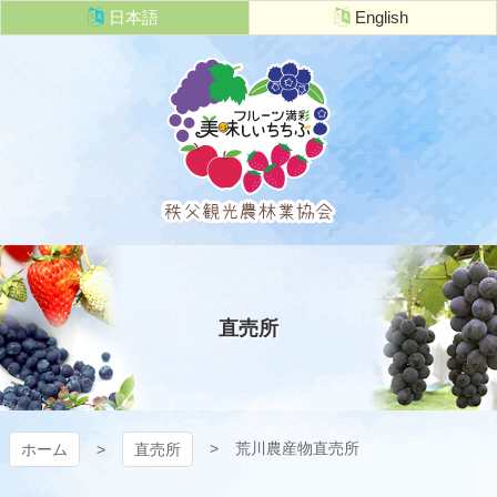
コ
日本語
English
ン
テ
ン
ツ
本
文
へ
ス
キ
秩父観光農
ッ
プ
林業協会
直売所
荒川農産物直売所
ホーム
直売所