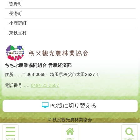
皆野町
長瀞町
小鹿野町
東秩父村
ちちぶ農業協同組合 営農経済部
住所
……
〒368-0065
埼玉県秩父市太田2627-1
電話番号
……
0494-23-3557
PC版に切り替える
© 秩父観光農林業協会
サ
イ
ホ
検