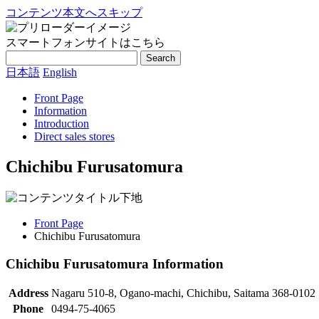
コンテンツ本文へスキップ
スマートフォンサイトはこちら
Search
日本語
English
Front Page
Information
Introduction
Direct sales stores
Chichibu Furusatomura
Front Page
Chichibu Furusatomura
Chichibu Furusatomura Information
Address
Nagaru 510-8, Ogano-machi, Chichibu, Saitama 368-0102
Phone
0494-75-4065