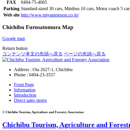
FAX
0494-75-4065
Parking
Standard-sized 30 cars, Minibus 10 cars, Motor coach 5 car
Web site
http://www.miyamotosou.co.jp/
Chichibu Furusatomura Map
Google map
Return button
コンテンツ本文の先頭へ戻る
ページの先頭へ戻る
Address : Ota 2627-1, Chichibu
Phone :
0494-23-3557
Front Page
Information
Introduction
Direct sales stores
© Chichibu Tourism, Agriculture and Forestry Association
Chichibu Tourism, Agriculture and Forestr