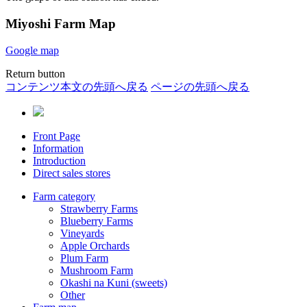
Miyoshi Farm Map
Google map
Return button
コンテンツ本文の先頭へ戻る
ページの先頭へ戻る
Front Page
Information
Introduction
Direct sales stores
Farm category
Strawberry Farms
Blueberry Farms
Vineyards
Apple Orchards
Plum Farm
Mushroom Farm
Okashi na Kuni (sweets)
Other