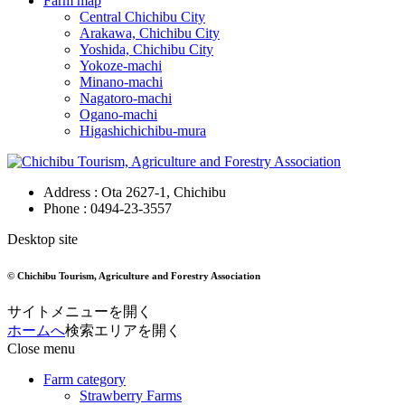
Farm map
Central Chichibu City
Arakawa, Chichibu City
Yoshida, Chichibu City
Yokoze-machi
Minano-machi
Nagatoro-machi
Ogano-machi
Higashichichibu-mura
Address : Ota 2627-1, Chichibu
Phone :
0494-23-3557
Desktop site
© Chichibu Tourism, Agriculture and Forestry Association
サイトメニューを開く
ホームへ
検索エリアを開く
Close menu
Farm category
Strawberry Farms