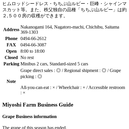
ヒムロッドシードレス・ちちぶ山ルビー・巨峰・シャインマ
スカット等。また、秩父独自の品種「ちちぶ山ルビー」は約
２,５００房の収穫ができます。
Nakanogami 164, Nagatoro-machi, Chichibu, Saitama
Address
369-1303
Phone
0494-66-2612
FAX
0494-66-3087
Open
8:00 to 18:00
Closed
No rest
Parking
Minibus 2 cars, Standard-sized 5 cars
Grape direct sales : ◎ / Regional shipment : ◎ / Grape
picking : ◎
Note
All-you-can-eat : × / Wheelchair : × / Accessible restroom
: ×
Miyoshi Farm Business Guide
Grape Business information
The grape of this season has ended.