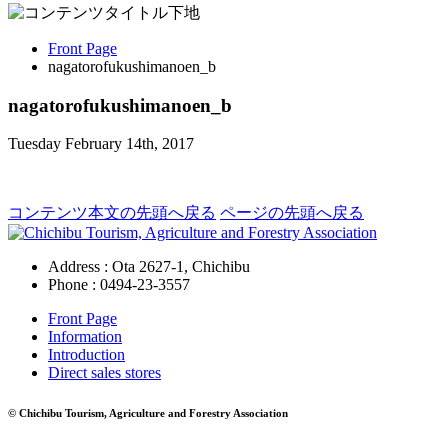
Front Page
nagatorofukushimanoen_b
nagatorofukushimanoen_b
Tuesday February 14th, 2017
コンテンツ本文の先頭へ戻る
ページの先頭へ戻る
Address : Ota 2627-1, Chichibu
Phone :
0494-23-3557
Front Page
Information
Introduction
Direct sales stores
© Chichibu Tourism, Agriculture and Forestry Association