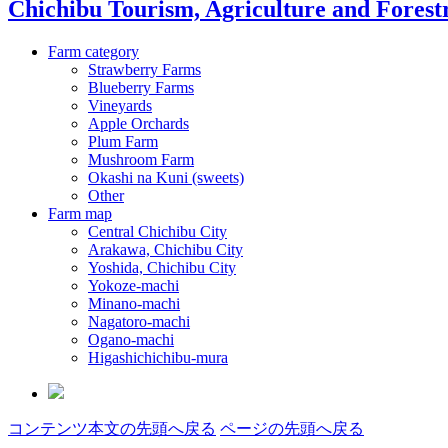
Chichibu Tourism, Agriculture and Forestr
Farm category
Strawberry Farms
Blueberry Farms
Vineyards
Apple Orchards
Plum Farm
Mushroom Farm
Okashi na Kuni (sweets)
Other
Farm map
Central Chichibu City
Arakawa, Chichibu City
Yoshida, Chichibu City
Yokoze-machi
Minano-machi
Nagatoro-machi
Ogano-machi
Higashichichibu-mura
コンテンツ本文の先頭へ戻る
ページの先頭へ戻る