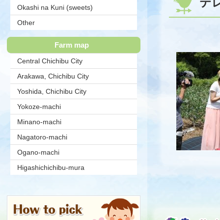
テ
Okashi na Kuni (sweets)
Association
Other
Farm map
Central Chichibu City
Arakawa, Chichibu City
Yoshida, Chichibu City
Yokoze-machi
Minano-machi
Nagatoro-machi
Ogano-machi
Higashichichibu-mura
コ
ペ
ン
ー
テ
ジ
ン
の
ツ
先