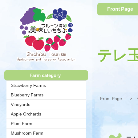
コ
Front Page
ン
テ
ン
ツ
本
文
へ
テレ
ス
キ
Chichibu
ッ
プ
Farm category
Tourism,
Strawberry Farms
Blueberry Farms
Front Page
Agriculture
Vineyards
Apple Orchards
and
Plum Farm
Forestry
Mushroom Farm