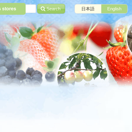
Search
日本語
English
s stores