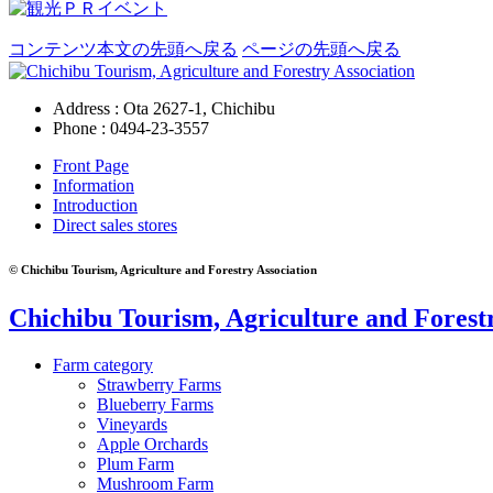
コンテンツ本文の先頭へ戻る
ページの先頭へ戻る
Address : Ota 2627-1, Chichibu
Phone :
0494-23-3557
Front Page
Information
Introduction
Direct sales stores
© Chichibu Tourism, Agriculture and Forestry Association
Chichibu Tourism, Agriculture and Forestr
Farm category
Strawberry Farms
Blueberry Farms
Vineyards
Apple Orchards
Plum Farm
Mushroom Farm