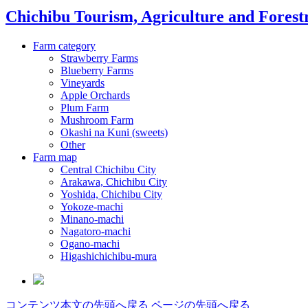
Chichibu Tourism, Agriculture and Forestr
Farm category
Strawberry Farms
Blueberry Farms
Vineyards
Apple Orchards
Plum Farm
Mushroom Farm
Okashi na Kuni (sweets)
Other
Farm map
Central Chichibu City
Arakawa, Chichibu City
Yoshida, Chichibu City
Yokoze-machi
Minano-machi
Nagatoro-machi
Ogano-machi
Higashichichibu-mura
コンテンツ本文の先頭へ戻る
ページの先頭へ戻る