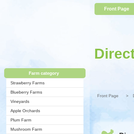
コ
Front Page
ン
テ
ン
ツ
本
文
へ
Direc
ス
キ
Chichibu
ッ
プ
Farm category
Tourism,
Strawberry Farms
Blueberry Farms
Front Page
Agriculture
Vineyards
Apple Orchards
and
Plum Farm
Forestry
Mushroom Farm