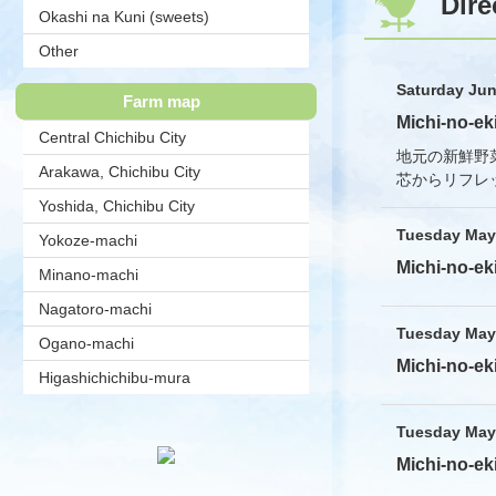
Dire
Okashi na Kuni (sweets)
Association
Other
Saturday Jun
Farm map
Michi-no-ek
Central Chichibu City
地元の新鮮野
Arakawa, Chichibu City
芯からリフレ
Yoshida, Chichibu City
Tuesday May 
Yokoze-machi
Michi-no-ek
Minano-machi
Nagatoro-machi
Tuesday May 
Ogano-machi
Michi-no-ek
Higashichichibu-mura
Tuesday May 
Michi-no-ek