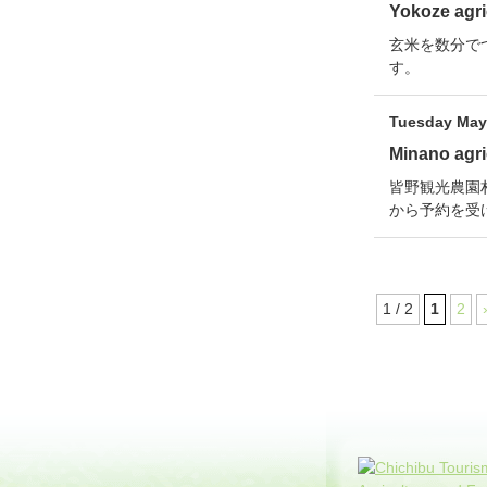
Yokoze agri
玄米を数分で
す。
Tuesday May 
Minano agri
皆野観光農園
から予約を受
1 / 2
1
2
コ
ペ
ン
ー
テ
ジ
ン
の
ツ
先
本
頭