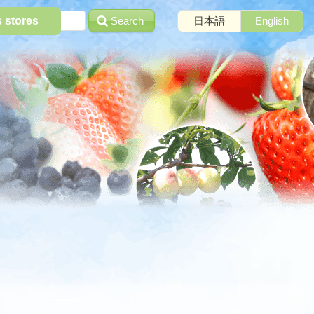
Search
日本語
English
s stores