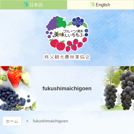
コ
日本語
English
ン
テ
ン
ツ
本
文
へ
ス
キ
秩父観光農
ッ
プ
林業協会
fukushimaichigoen
fukushimaichigoen
ホーム