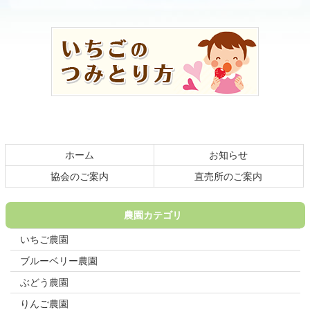
コ
ペ
ン
ー
テ
ジ
ン
の
ツ
先
本
頭
文
へ
の
戻
先
る
頭
ホーム
お知らせ
へ
戻
協会のご案内
直売所のご案内
る
農園カテゴリ
いちご農園
ブルーベリー農園
ぶどう農園
りんご農園