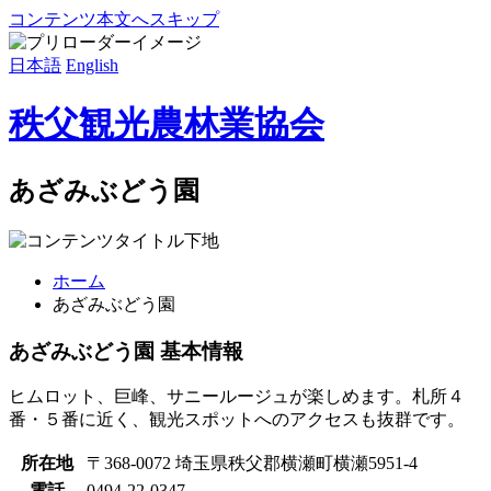
コンテンツ本文へスキップ
日本語
English
秩父観光農林業協会
あざみぶどう園
ホーム
あざみぶどう園
あざみぶどう園 基本情報
ヒムロット、巨峰、サニールージュが楽しめます。札所４
番・５番に近く、観光スポットへのアクセスも抜群です。
所在地
〒368-0072 埼玉県秩父郡横瀬町横瀬5951-4
電話
0494-22-0347