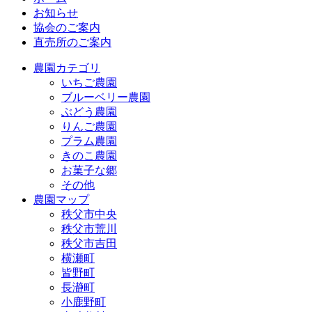
お知らせ
協会のご案内
直売所のご案内
農園カテゴリ
いちご農園
ブルーベリー農園
ぶどう農園
りんご農園
プラム農園
きのこ農園
お菓子な郷
その他
農園マップ
秩父市中央
秩父市荒川
秩父市吉田
横瀬町
皆野町
長瀞町
小鹿野町