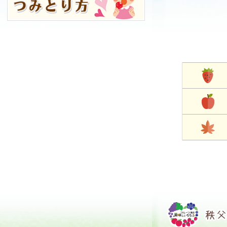
コ
ペ
ン
ー
テ
ジ
ン
の
ツ
先
本
頭
文
へ
の
戻