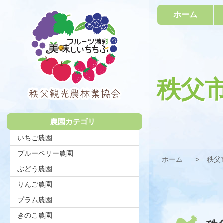
コ
ホーム
ン
テ
ン
ツ
本
文
へ
秩父
ス
キ
秩父観光農
ッ
プ
農園カテゴリ
林業協会
いちご農園
ブルーベリー農園
ホーム
秩父
ぶどう農園
りんご農園
プラム農園
きのこ農園