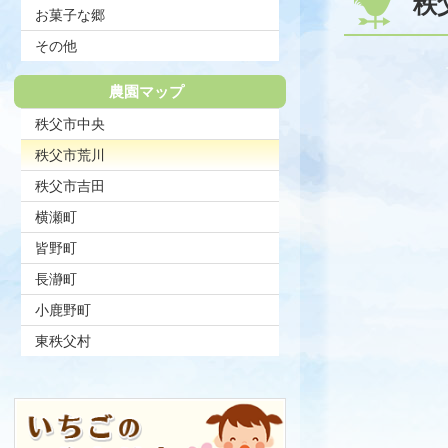
秩
お菓子な郷
その他
農園マップ
秩父市中央
現在のページ
秩父市荒川
秩父市吉田
横瀬町
皆野町
長瀞町
小鹿野町
東秩父村