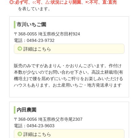
◎:必ず可、○:可、△:状況により開園、×:不可、直:直売
を表しています。
市川いちご園
〒368-0055 埼玉県秩父市田村924
電話：0494-23-9732
詳細はこちら
販売のみですがあまりん・かおりんございます。作付け
本数が少ないのでお問い合わせ下さい。高設土耕栽培(有
機培土)で腰を屈めずにいちご狩りをお楽しみいただける
ハウスもあります。お土産用いちご・地方発送承ります
内田農園
〒368-0056 埼玉県秩父市寺尾2307
電話：0494-23-9603
詳細はこちら