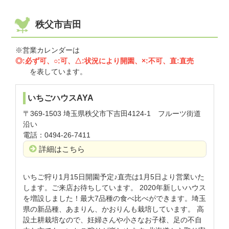
秩父市吉田
※営業カレンダーは
◎:必ず可、○:可、△:状況により開園、×:不可、直:直売
を表しています。
いちごハウスAYA
〒369-1503 埼玉県秩父市下吉田4124-1 フルーツ街道
沿い
電話：0494-26-7411
詳細はこちら
いちご狩り1月15日開園予定♪直売は1月5日より営業いた
します。ご来店お待ちしています。 2020年新しいハウス
を増設しました！最大7品種の食べ比べができます。埼玉
県の新品種、あまりん、かおりんも栽培しています。 高
設土耕栽培なので、妊婦さんや小さなお子様、足の不自