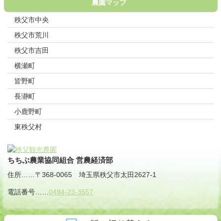
農園マップ
秩父市中央
秩父市荒川
秩父市吉田
横瀬町
皆野町
長瀞町
小鹿野町
東秩父村
ちちぶ農業協同組合 営農経済部
住所
……
〒368-0065
埼玉県秩父市太田2627-1
電話番号
……
0494-23-3557