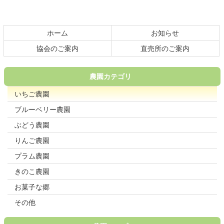
ン
の
ツ
先
本
頭
ホーム
お知らせ
文
へ
の
戻
協会のご案内
直売所のご案内
先
る
頭
へ
農園カテゴリ
戻
現在のページ
いちご農園
る
ブルーベリー農園
ぶどう農園
りんご農園
プラム農園
きのこ農園
お菓子な郷
その他