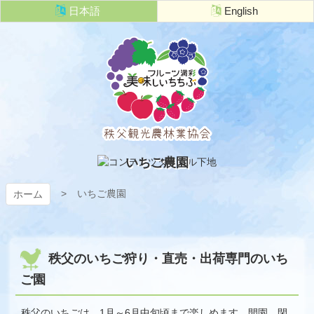
コ
日本語
English
ン
テ
ン
ツ
本
文
へ
ス
キ
秩父観光農
ッ
いちご農園
プ
林業協会
いちご農園
ホーム
秩父のいちご狩り・直売・出荷専門のいち
ご園
秩父のいちごは、1月～6月中旬頃まで楽しめます。開園、閉