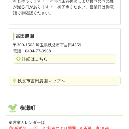
ギも待ってます！ ※苺の生育状況により食べ比べ品種
が減る日があります！ 御了承ください。営業日は御電
話で御確認ください。
冨田農園
〒369-1503 埼玉県秩父市下吉田4359
電話：0494-77-0968
詳細はこちら
秩父市吉田農園マップへ
横瀬町
※営業カレンダーは
◎:必ず可、○:可、△:状況により開園、×:不可、直:直売