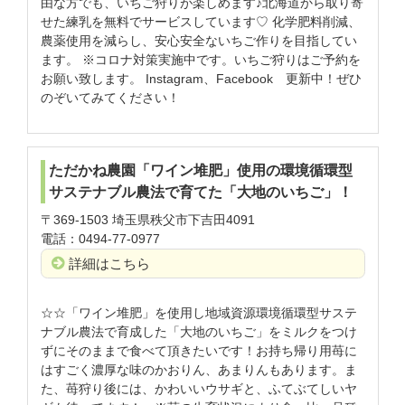
由な方でも、いちご狩りが楽しめます♪北海道から取り寄
せた練乳を無料でサービスしています♡ 化学肥料削減、
農薬使用を減らし、安心安全ないちご作りを目指してい
ます。 ※コロナ対策実施中です。いちご狩りはご予約を
お願い致します。 Instagram、Facebook 更新中！ぜひ
のぞいてみてください！
ただかね農園「ワイン堆肥」使用の環境循環型
サステナブル農法で育てた「大地のいちご」！
〒369-1503 埼玉県秩父市下吉田4091
電話：0494-77-0977
詳細はこちら
☆☆「ワイン堆肥」を使用し地域資源環境循環型サステ
ナブル農法で育成した「大地のいちご」をミルクをつけ
ずにそのままで食べて頂きたいです！お持ち帰り用苺に
はすごく濃厚な味のかおりん、あまりんもあります。ま
た、苺狩り後には、かわいいウサギと、ふてぶてしいヤ