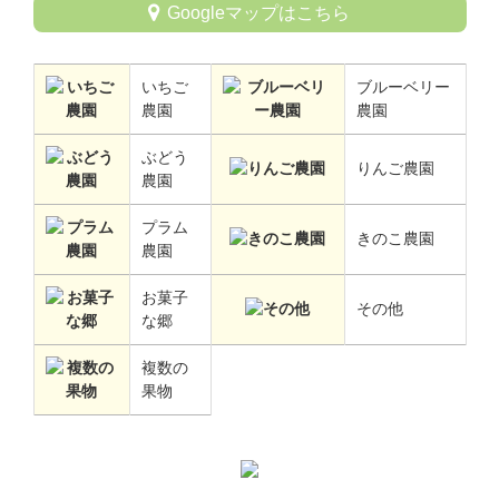
Googleマップはこちら
いちご
ブルーベリー
農園
農園
ぶどう
りんご農園
農園
プラム
きのこ農園
農園
お菓子
その他
な郷
複数の
果物
コ
ペ
ン
ー
テ
ジ