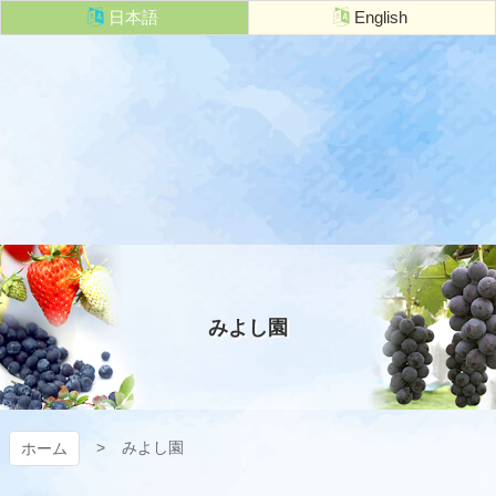
コ
日本語
English
ン
テ
ン
ツ
本
文
へ
ス
キ
秩父観光農
ッ
プ
林業協会
みよし園
みよし園
ホーム