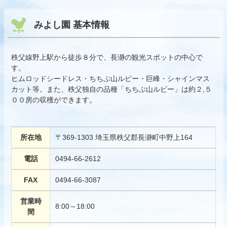
みよし園 基本情報
秩父線野上駅から徒歩８分で、長瀞の観光スポットの中心で
す。
ヒムロッドシードレス・ちちぶ山ルビー・巨峰・シャインマス
カット等。また、秩父独自の品種「ちちぶ山ルビー」は約２,５
００房の収穫ができます。
所在地
〒369-1303 埼玉県秩父郡長瀞町中野上164
電話
0494-66-2612
FAX
0494-66-3087
営業時
8:00～18:00
間