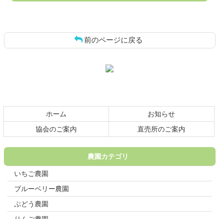
前のページに戻る
コ
ペ
ン
ー
テ
ジ
ン
の
ツ
先
本
頭
ホーム
お知らせ
文
へ
の
戻
協会のご案内
直売所のご案内
先
る
頭
へ
農園カテゴリ
戻
いちご農園
る
ブルーベリー農園
ぶどう農園