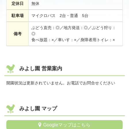
定休日
無休
駐車場
マイクロバス 2台・普通 5台
ぶどう直売：◎／地方発送：◎／ぶどう狩り：
備考
◎
食べ放題：×／車いす：×／身障者用トイレ：×
みよし園 営業案内
開園状況は更新されていません。お電話でお問合せください
みよし園 マップ
Googleマップはこちら