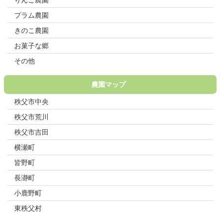
りんご農園
プラム農園
きのこ農園
お菓子な郷
その他
農園マップ
秩父市中央
秩父市荒川
秩父市吉田
横瀬町
皆野町
長瀞町
小鹿野町
東秩父村