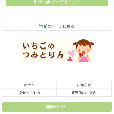
Googleマップはこちら
前のページに戻る
コ
ペ
ン
ー
テ
ジ
ン
の
ツ
先
本
頭
文
へ
の
戻
先
る
頭
ホーム
お知らせ
へ
戻
協会のご案内
直売所のご案内
る
農園カテゴリ