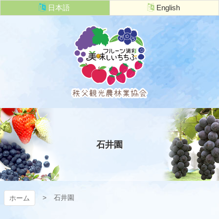
コ
日本語
English
ン
テ
ン
ツ
本
文
へ
ス
キ
秩父観光農
ッ
プ
林業協会
石井園
石井園
ホーム