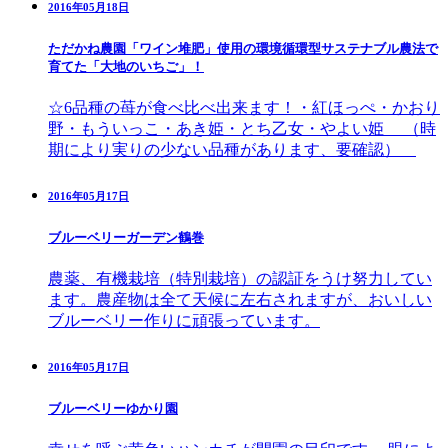
2016年05月18日
ただかね農園「ワイン堆肥」使用の環境循環型サステナブル農法で
育てた「大地のいちご」！
☆6品種の苺が食べ比べ出来ます！・紅ほっぺ・かおり
野・もういっこ・あき姫・とち乙女・やよい姫 （時
期により実りの少ない品種があります、要確認）
2016年05月17日
ブルーベリーガーデン鶴巻
農薬、有機栽培（特別栽培）の認証をうけ努力してい
ます。農産物は全て天候に左右されますが、おいしい
ブルーベリー作りに頑張っています。
2016年05月17日
ブルーベリーゆかり園