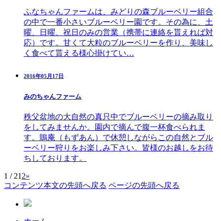
ふなちゃんファームは、みどりの森ブルーベリー組合
の中で一番小さいブルーベリー園です。その為に、土
曜、日曜、祝日のみの営業（携帯に連絡を貰えれば対
応）です。甘くて大粒のブルーベリーを作り、美味し
く食べて貰える様心掛けてい…
2016年05月17日
みのちゃんファーム
秩父盆地の大自然の真只中でブルーベリーの摘み取り
をしてみませんか。園内で摘んで腹一杯食べられま
す。鵙庵（もずあん）で休憩しながらこの自然とブル
ーベリー狩りをお楽しみ下さい。皆様のお越しをお待
ちしております。
1 / 2
1
2
»
コンテンツ本文の先頭へ戻る
ページの先頭へ戻る