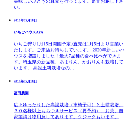
美味しいぶどうの直売を行ってます。是非お越し下さ
い。
2016年05月18日
いちごハウスAYA
いちご狩り1月15日開園予定♪直売は1月5日より営業い
たします。ご来店お待ちしています。 2020年新しいハ
ウスを増設しました！最大7品種の食べ比べができま
す。埼玉県の新品種、あまりん、かおりんも栽培して
います。 高設土耕栽培なの…
2016年05月18日
冨田農園
広々ゆったりした高設栽培（車椅子可）と土耕栽培。
３０名様以上もちつきサービス（要予約）。お茶、自
家製漬け物用意してあります。クジャクもいます。