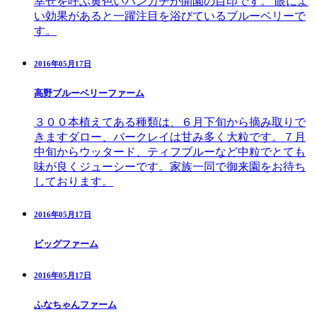
幸せを呼ぶ黄色いハンカチが開園の目印です。 眼によ
い効果があると一躍注目を浴びているブルーベリーで
す。
2016年05月17日
高野ブルーベリーファーム
３００本植えてある種類は、６月下旬から摘み取りで
きますダロー、バークレイは甘み多く大粒です。７月
中旬からウッタード、ティフブルーなど中粒でとても
味が良くジューシーです。家族一同で御来園をお待ち
しております。
2016年05月17日
ビッグファーム
2016年05月17日
ふなちゃんファーム