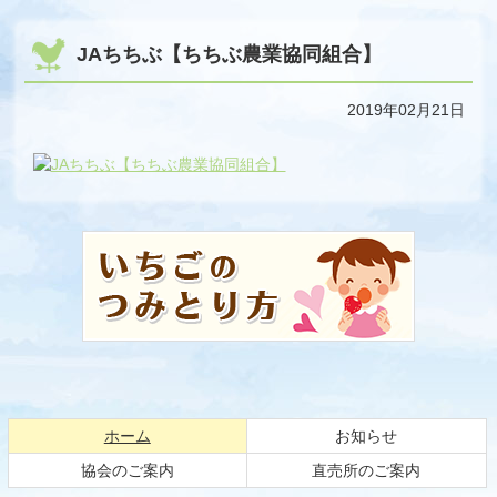
JAちちぶ【ちちぶ農業協同組合】
2019年02月21日
コ
ペ
ン
ー
テ
ジ
ン
の
ツ
先
本
頭
文
へ
の
戻
先
る
頭
現在のページ
ホーム
お知らせ
へ
戻
協会のご案内
直売所のご案内
る