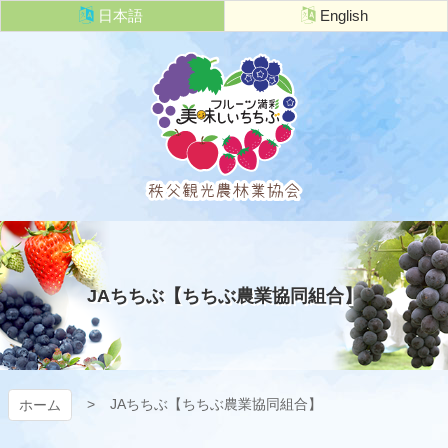
コ
日本語
English
ン
テ
ン
ツ
本
文
へ
ス
キ
秩父観光農
ッ
プ
林業協会
JAちちぶ【ちちぶ農業協同組合】
JAちちぶ【ちちぶ農業協同組合】
ホーム