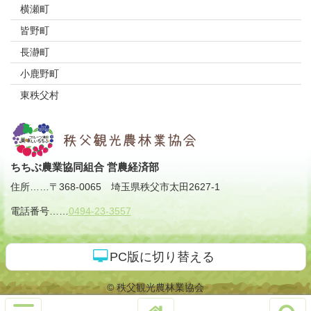
横瀬町
皆野町
長瀞町
小鹿野町
東秩父村
ちちぶ農業協同組合 営農経済部
住所
……
〒368-0065
埼玉県秩父市太田2627-1
電話番号
……
0494-23-3557
PC版に切り替える
© 秩父観光農林業協会
サ