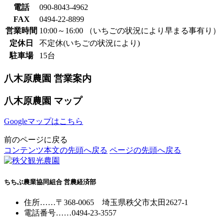
電話
090-8043-4962
FAX
0494-22-8899
営業時間
10:00～16:00 （いちごの状況により早まる事有り）
定休日
不定休(いちごの状況により)
駐車場
15台
八木原農園 営業案内
八木原農園 マップ
Googleマップはこちら
前のページに戻る
コンテンツ本文の先頭へ戻る
ページの先頭へ戻る
ちちぶ農業協同組合 営農経済部
住所
……
〒368-0065
埼玉県秩父市太田2627-1
電話番号
……
0494-23-3557