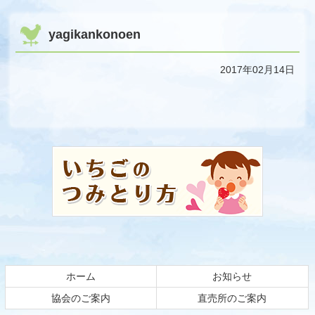
yagikankonoen
2017年02月14日
コ
ペ
ン
ー
テ
ジ
ン
の
ツ
先
本
頭
文
へ
の
戻
先
る
頭
ホーム
お知らせ
へ
戻
協会のご案内
直売所のご案内
る