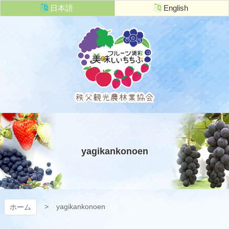
コ
日本語
English
ン
テ
ン
ツ
本
文
へ
ス
キ
秩父観光農
ッ
プ
林業協会
yagikankonoen
yagikankonoen
ホーム