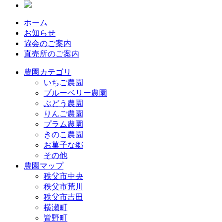
ホーム
お知らせ
協会のご案内
直売所のご案内
農園カテゴリ
いちご農園
ブルーベリー農園
ぶどう農園
りんご農園
プラム農園
きのこ農園
お菓子な郷
その他
農園マップ
秩父市中央
秩父市荒川
秩父市吉田
横瀬町
皆野町