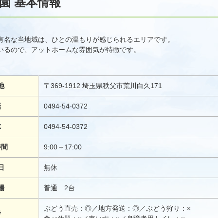
園 基本情報
有名な当地域は、ひとの温もりが感じられるエリアです。
いるので、アットホームな雰囲気が特徴です。
地
〒369-1912 埼玉県秩父市荒川白久171
話
0494-54-0372
X
0494-54-0372
時間
9:00～17:00
日
無休
場
普通 2台
ぶどう直売：◎／地方発送：◎／ぶどう狩り：×
考