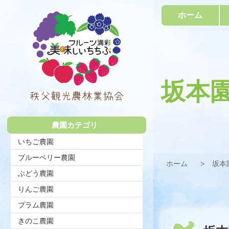
コ
ホーム
ン
テ
ン
ツ
本
文
へ
坂本
ス
キ
秩父観光農
ッ
プ
農園カテゴリ
林業協会
いちご農園
ブルーベリー農園
ホーム
坂本
ぶどう農園
りんご農園
プラム農園
きのこ農園