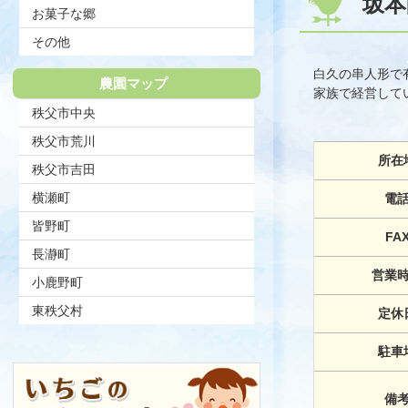
坂本
お菓子な郷
その他
白久の串人形で
農園マップ
家族で経営して
秩父市中央
秩父市荒川
所在
秩父市吉田
横瀬町
電
皆野町
FA
長瀞町
営業
小鹿野町
東秩父村
定休
駐車
備