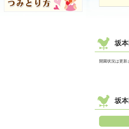
坂本
開園状況は更新
坂本