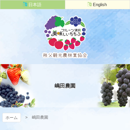
コ
日本語
English
ン
テ
ン
ツ
本
文
へ
ス
キ
秩父観光農
ッ
プ
林業協会
嶋田農園
嶋田農園
ホーム