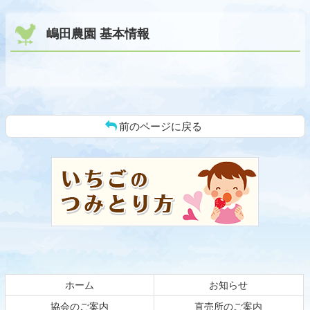
嶋田農園 基本情報
前のページに戻る
コ
ペ
ン
ー
テ
ジ
ン
の
ツ
先
本
頭
文
へ
の
戻
先
る
頭
ホーム
お知らせ
へ
戻
協会のご案内
直売所のご案内