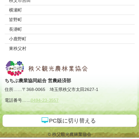
秩父市吉田
横瀬町
皆野町
長瀞町
小鹿野町
東秩父村
ちちぶ農業協同組合 営農経済部
住所
……
〒368-0065
埼玉県秩父市太田2627-1
電話番号
……
0494-23-3557
PC版に切り替える
© 秩父観光農林業協会