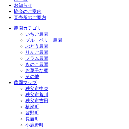
お知らせ
協会のご案内
直売所のご案内
農園カテゴリ
いちご農園
ブルーベリー農園
ぶどう農園
りんご農園
プラム農園
きのこ農園
お菓子な郷
その他
農園マップ
秩父市中央
秩父市荒川
秩父市吉田
横瀬町
皆野町
長瀞町
小鹿野町