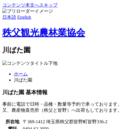
コンテンツ本文へスキップ
日本語
English
秩父観光農林業協会
川ばた園
ホーム
川ばた園
川ばた園 基本情報
事前に電話で日時・品種・数量等予約で承っております。
又、農産物直売所（秩父と皆野）へ出荷もしております。
所在地
〒369-1412 埼玉県秩父郡皆野町皆野336-2
電話
0494-62-2059