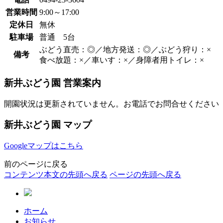
営業時間
9:00～17:00
定休日
無休
駐車場
普通 5台
ぶどう直売：◎／地方発送：◎／ぶどう狩り：×
備考
食べ放題：×／車いす：×／身障者用トイレ：×
新井ぶどう園 営業案内
開園状況は更新されていません。お電話でお問合せください
新井ぶどう園 マップ
Googleマップはこちら
前のページに戻る
コンテンツ本文の先頭へ戻る
ページの先頭へ戻る
ホーム
お知らせ