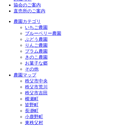
協会のご案内
直売所のご案内
農園カテゴリ
いちご農園
ブルーベリー農園
ぶどう農園
りんご農園
プラム農園
きのこ農園
お菓子な郷
その他
農園マップ
秩父市中央
秩父市荒川
秩父市吉田
横瀬町
皆野町
長瀞町
小鹿野町
東秩父村