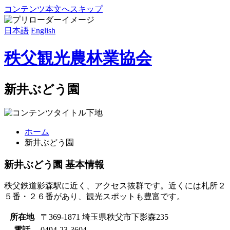
コンテンツ本文へスキップ
日本語
English
秩父観光農林業協会
新井ぶどう園
ホーム
新井ぶどう園
新井ぶどう園 基本情報
秩父鉄道影森駅に近く、アクセス抜群です。近くには札所２
５番・２６番があり、観光スポットも豊富です。
所在地
〒369-1871 埼玉県秩父市下影森235
電話
0494-23-3604