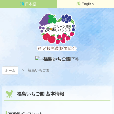
コ
日本語
English
ン
テ
ン
ツ
本
文
へ
ス
キ
秩父観光農
ッ
福島いちご園
プ
林業協会
福島いちご園
ホーム
福島いちご園 基本情報
2025年パンフレット