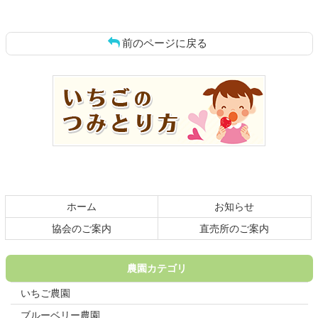
前のページに戻る
コ
ペ
ン
ー
テ
ジ
ン
の
ツ
先
本
頭
文
へ
の
戻
先
る
頭
ホーム
お知らせ
へ
戻
協会のご案内
直売所のご案内
る
農園カテゴリ
いちご農園
ブルーベリー農園